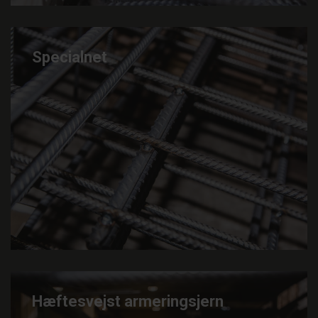
Specialnet
Hæftesvejst armeringsjern