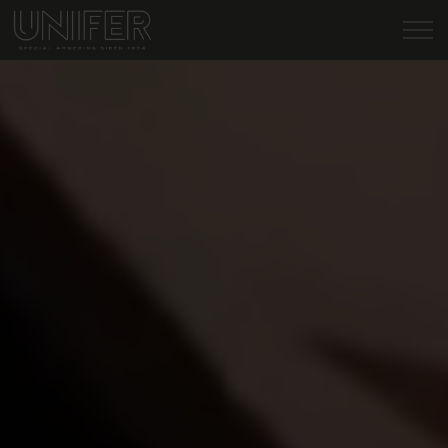
Gå til indhold
Armeringsløsninger
Teknisk sparring
Certifikater
Nyheder
Om os
Kontakt os
98 17 16 22