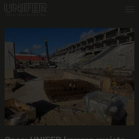
Gå til indhold
Armeringsløsninger
Teknisk sparring
Certifikater
Nyheder
Om os
Kontakt os
98 17 16 22