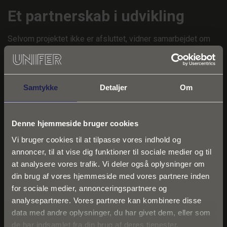
Et partnerskab i udvikling
Selvom projektet ikke er afsluttet, vidner samarbejdet om
UNIFERs evne til at levere specialtilpassede
armeringsløsninger med høj grad af fleksibilitet og kvalitet.
Kombinationen af teknisk kompetence, fleksibel levering og
evnen til at levere ud fra specifikke krav har været
Samtykke
Detaljer
Om
afgørende.
Projektet ved Århus Stadion er endnu et eksempel på,
Denne hjemmeside bruger cookies
hvordan UNIFER leverer værdiskabende armeringsløsninger
Vi bruger cookies til at tilpasse vores indhold og
til store og komplekse byggeopgaver.
annoncer, til at vise dig funktioner til sociale medier og til
at analysere vores trafik. Vi deler også oplysninger om
Står du over for et lignende
din brug af vores hjemmeside med vores partnere inden
projekt?
for sociale medier, annonceringspartnere og
analysepartnere. Vores partnere kan kombinere disse
data med andre oplysninger, du har givet dem, eller som
Hos UNIFER tilbyder vi
teknisk sparring
, skræddersyede
de har indsamlet fra din brug af deres tjenester.