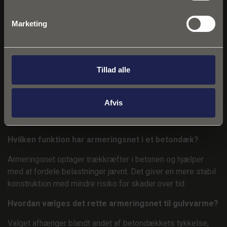
og en mere stabil løsning på lang sigt.
Marketing
Ofte stillede spørgsmål
Hvorfor anvendes armeringsnet under gulvvarme?
Tillad alle
Armeringsnet bidrager til at forstærke betondækket og
reducerer risikoen for revnedannelser. Samtidig kan
Afvis
gulvvarmeslanger fastgøres direkte på nettet, hvilket gør
installationen mere enkel og præcis.
Hvilken funktion har armeringsnet i et betondæk?
Armeringsnet optager trækkræfter i betonen og hjælper
med at fordele belastninger jævnt. Det giver en mere stabil
konstruktion med mindre risiko for skader over tid.
Hvordan vælges det rette armeringsnet til gulvvarme?
Valget afhænger blandt andet af betondækkets tykkelse,