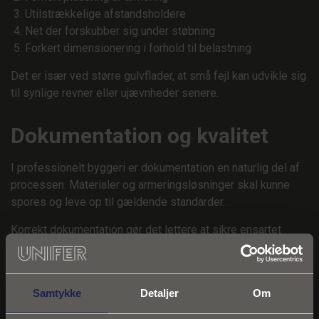
Utilstrækkelige afstandsholdere
Net der forskubber sig under støbning
Forkert dimensionering i forhold til belastning
Det er især ved større gulvflader, at små fejl kan udvikle sig
til synlige revner eller ujævnheder senere.
Dokumentation og kvalitet
I professionelt byggeri er dokumentation en naturlig del af
processen. Materialer og armeringsløsninger skal kunne
spores og leve op til gældende standarder.
Korrekt dokumentation gør det lettere at sikre ensartet
kvalitet på tværs af projekter og giver samtidig større
sikkerhed i forhold til kontrol og afleveringsforretning.
For murer- og betonfirmaer handler det ikke kun om at få
Samtykke
Detaljer
Om
dækket støbt hurtigt - men om at levere en løsning, der