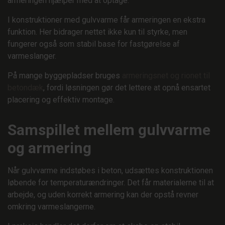
armeringen hjælper med at optage.
I konstruktioner med gulvvarme får armeringen en ekstra
funktion. Her bidrager nettet ikke kun til styrke, men
fungerer også som stabil base for fastgørelse af
varmeslanger.
På mange byggepladser bruges
armeringsnet og rionet til
betondæk
, fordi løsningen gør det lettere at opnå ensartet
placering og effektiv montage.
Samspillet mellem gulvvarme
og armering
Når gulvvarme indstøbes i beton, udsættes konstruktionen
løbende for temperaturændringer. Det får materialerne til at
arbejde, og uden korrekt armering kan der opstå revner
omkring varmeslangerne.