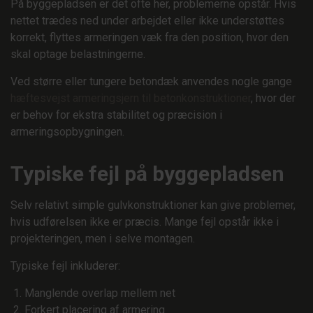
På byggepladsen er det ofte her, problemerne opstår. Hvis
nettet trædes ned under arbejdet eller ikke understøttes
korrekt, flyttes armeringen væk fra den position, hvor den
skal optage belastningerne.
Ved større eller tungere betondæk anvendes nogle gange
hæftesvejst armeringsjern til betonkonstruktioner
, hvor der
er behov for ekstra stabilitet og præcision i
armeringsopbygningen.
Typiske fejl på byggepladsen
Selv relativt simple gulvkonstruktioner kan give problemer,
hvis udførelsen ikke er præcis. Mange fejl opstår ikke i
projekteringen, men i selve montagen.
Typiske fejl inkluderer:
Manglende overlap mellem net
Forkert placering af armering