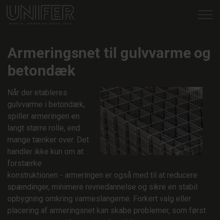
Gå til indhold
Armeringsløsninger
Armeringsnet til gulvvarme og
betondæk
Teknisk sparring
Når der etableres
Certifikater
gulvvarme i betondæk,
spiller armeringen en
Nyheder
langt større rolle, end
mange tænker over. Det
Om os
handler ikke kun om at
forstærke
konstruktionen - armeringen er også med til at reducere
Kontakt os
spændinger, minimere revnedannelse og sikre en stabil
opbygning omkring varmeslangerne. Forkert valg eller
98 17 16 22
placering af armeringsnet kan skabe problemer, som først