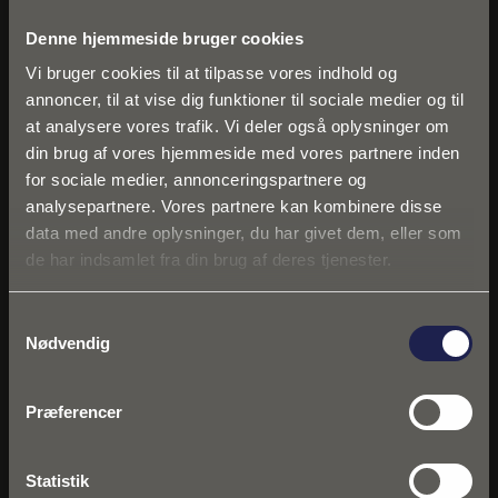
fungerer stabilt mange år frem.
Denne hjemmeside bruger cookies
UNIFERs løsninger til
Vi bruger cookies til at tilpasse vores indhold og
annoncer, til at vise dig funktioner til sociale medier og til
betondæk
at analysere vores trafik. Vi deler også oplysninger om
din brug af vores hjemmeside med vores partnere inden
Ved større gulvstøbninger er effektiv logistik og ensartet
for sociale medier, annonceringspartnere og
kvalitet afgørende. Her kan præfabrikerede
analysepartnere. Vores partnere kan kombinere disse
armeringsløsninger være med til at reducere både
data med andre oplysninger, du har givet dem, eller som
tidsforbrug og fejlrisiko.
de har indsamlet fra din brug af deres tjenester.
UNIFER leverer armeringsløsninger til professionelle
projekter, hvor fokus er på korrekt dimensionering,
Samtykkevalg
Nødvendig
dokumentation og effektiv montage. Det giver bedre
forudsætninger for stabile gulvkonstruktioner - både i
mindre byggerier og i større erhvervsprojekter.
Præferencer
Når armeringsnet vælges og placeres korrekt, skabes der
en stærkere og mere robust konstruktion omkring
Statistik
gulvvarme og betondæk. Det giver færre problemer senere