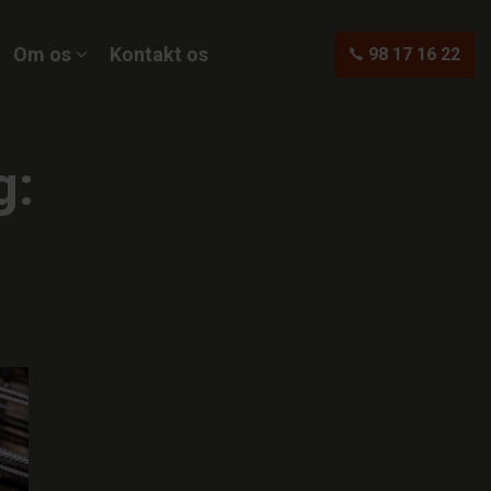
Om os
Kontakt os
98 17 16 22
g: