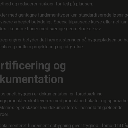
ethed og reducerer risikoen for fejl på pladsen.
ekter med gentagne fundamenttyper kan standardiserede løsning
ivisere arbejdet betydeligt. Specialtilpassede kurve eller net kan
es i konstruktioner med særlige geometriske krav.
treprenører betyder det færre justeringer på byggepladsen og b
nhæng mellem projektering og udførelse.
rtificering og
kumentation
essionelt byggeri er dokumentation en forudsætning.
ngsprodukter skal leveres med produktcertifikater og sporbarhe
alernes egenskaber kan dokumenteres i henhold til gældende
rder.
dokumenteret fundament opbygning giver tryghed i forhold til bå