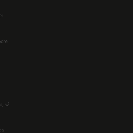
er
edre
d, så
de