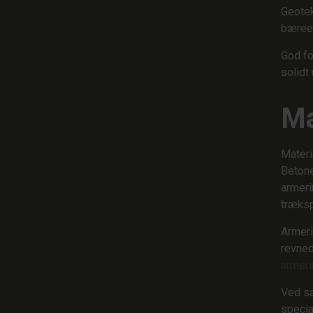
Geotek
bæree
God fo
solidt
Ma
Materi
Betone
armeri
træks
Armeri
revned
armeri
Ved sæ
speci