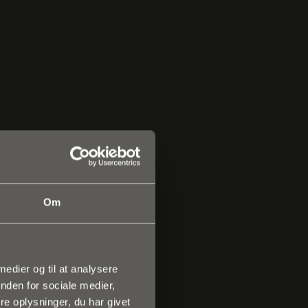
Om
Det er
 medier og til at analysere
ning.
nden for sociale medier,
e oplysninger, du har givet