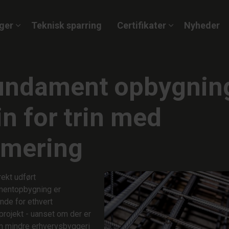
Gå til indhold
ger
Teknisk sparring
Certifikater
Nyheder
undament opbygnin
in for trin med
rmering
rekt udført
mentopbygning er
nde for ethvert
rojekt - uanset om der er
m mindre erhvervsbyggeri