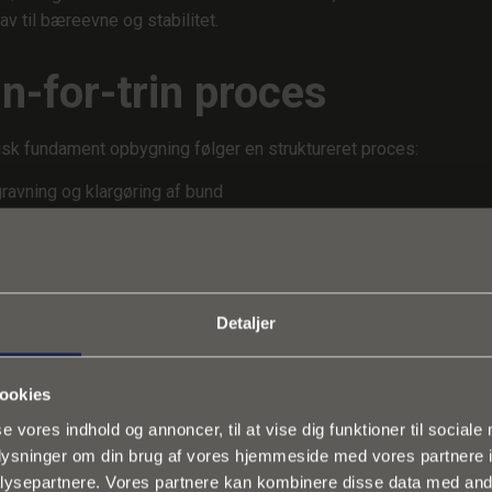
rav til bæreevne og stabilitet.
in-for-trin proces
isk fundament opbygning følger en struktureret proces:
ravning og klargøring af bund
cering af eventuelt kapillarbrydende lag
ætning af forskalling
cering og fastgørelse af armering
trol af dæklag og afstand
onudstøbning og komprimering
Detaljer
erbehandling og hærdning
t placeringen af armeringen er kritisk. Forkert dæklag eller
ookies
rækkelig fastgørelse kan kompromittere konstruktionens styrke. 
se vores indhold og annoncer, til at vise dig funktioner til sociale
 afgørende at sikre korrekt afstand og stabilisering inden udstøb
oplysninger om din brug af vores hjemmeside med vores partnere i
ysepartnere. Vores partnere kan kombinere disse data med andr