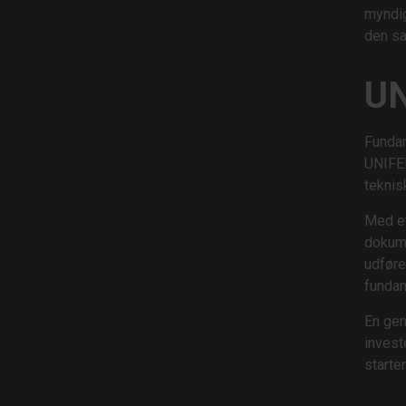
myndig
den sa
UN
Fundam
UNIFER
teknis
Med et
dokume
udføre
fundam
En gen
invest
starte