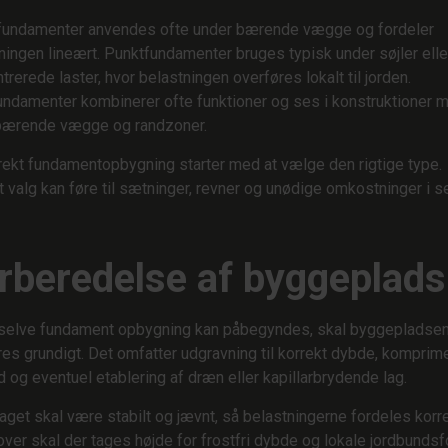
fundamenter anvendes ofte under bærende vægge og fordeler
ningen lineært. Punktfundamenter bruges typisk under søjler elle
trerede laster, hvor belastningen overføres lokalt til jorden.
ndamenter kombinerer ofte funktioner og ses i konstruktioner 
bærende vægge og randzoner.
rekt fundamentopbygning starter med at vælge den rigtige type.
t valg kan føre til sætninger, revner og unødige omkostninger i 
rberedelse af byggeplads
selve fundament opbygning kan påbegyndes, skal byggepladse
res grundigt. Det omfatter udgravning til korrekt dybde, komprim
d og eventuel etablering af dræn eller kapillarbrydende lag.
aget skal være stabilt og jævnt, så belastningerne fordeles korre
ver skal der tages højde for frostfri dybde og lokale jordbundsf