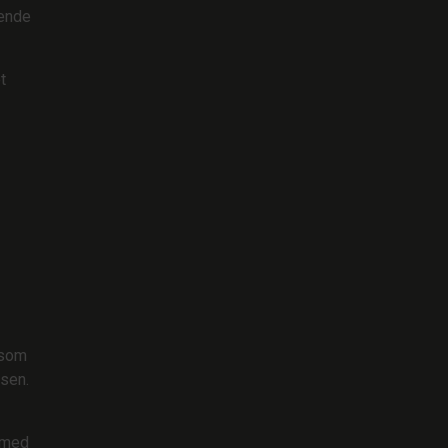
rende
t
 som
lsen.
 med