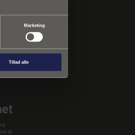
oblemer
Marketing
Tillad alle
k
net
 og
rad af