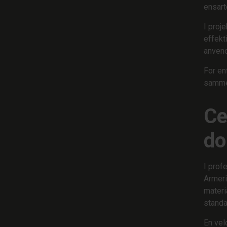
ensart
I proj
effekt
anvend
For en
samme
Ce
do
I prof
Armeri
materi
standa
En vel