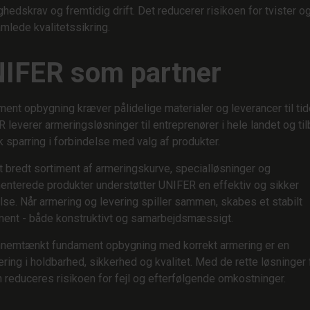
hedskrav og fremtidig drift. Det reducerer risikoen for tvister og
mlede kvalitetssikring.
IFER som partner
ent opbygning kræver pålidelige materialer og leverancer til tid
 leverer armeringsløsninger til entreprenører i hele landet og ti
k sparring i forbindelse med valg af produkter.
 bredt sortiment af armeringskurve, specialløsninger og
nterede produkter understøtter UNIFER en effektiv og sikker
lse. Når armering og levering spiller sammen, skabes et stabilt
ent - både konstruktivt og samarbejdsmæssigt.
nemtænkt fundament opbygning med korrekt armering er en
ering i holdbarhed, sikkerhed og kvalitet. Med de rette løsninger 
n reduceres risikoen for fejl og efterfølgende omkostninger.