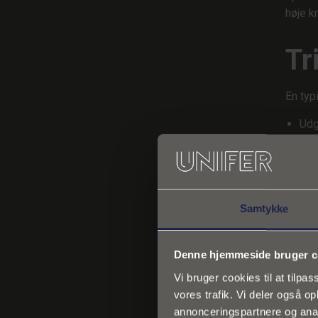
høje k
Tr
En typ
Udg
Pla
Ops
Pla
Kon
Bet
Samtykke
Eft
Særlig
Denne hjemmeside bruger c
utilst
Vi bruger cookies til at tilpas
derfor
vores trafik. Vi deler også 
annonceringspartnere og anal