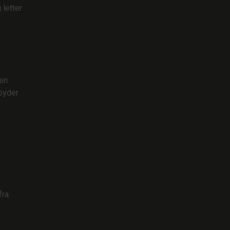
 letter
en.
lbyder
fra