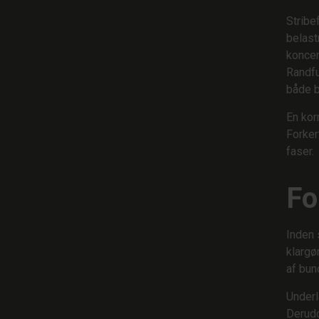
Stribe
belast
koncen
Randfu
både 
En kor
Forker
faser.
Fo
Inden 
klargø
af bun
Underl
Derudo