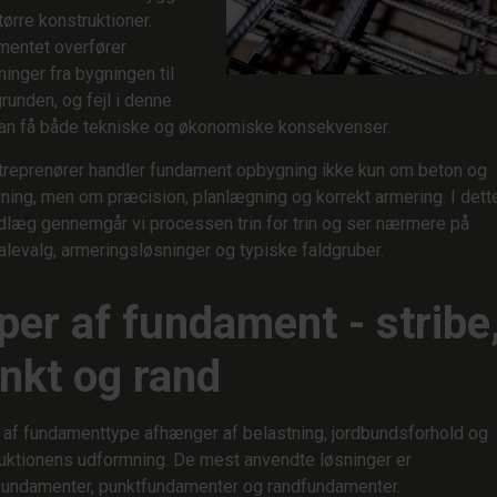
tørre konstruktioner.
entet overfører
ninger fra bygningen til
runden, og fejl i denne
an få både tekniske og økonomiske konsekvenser.
treprenører handler fundament opbygning ikke kun om beton og
ning, men om præcision, planlægning og korrekt armering. I dett
dlæg gennemgår vi processen trin for trin og ser nærmere på
alevalg, armeringsløsninger og typiske faldgruber.
per af fundament - stribe
nkt og rand
 af fundamenttype afhænger af belastning, jordbundsforhold og
uktionens udformning. De mest anvendte løsninger er
fundamenter, punktfundamenter og randfundamenter.