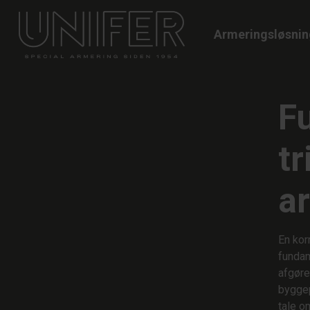
Armeringsløsnin
F
tr
a
En kor
funda
afgøre
byggep
tale o