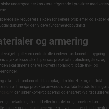
niske undersøgelser kan være afgørende i projekter med varie
vne.
rberedelse reducerer risikoen for senere problemer og skaber e
 udgangspunkt for den videre fundamentopbygning.
terialer og armering
alevalget spiller en central rolle i enhver fundament opbygning.
ns styrkeklasse skal tilpasses projektets belastningskrav, og
ngen skal dimensioneres korrekt i forhold til både tryk- og
pændinger.
ng sikrer, at fundamentet kan optage trækkræfter og modstå
annelse. I mange projekter anvendes præfabrikerede løsninger
ngskurv
, der sikrer korrekt placering og ensartet kvalitet i udføre
rlige belastningsforhold eller komplekse geometrier kan
alløsninger som
sekantkurve
være relevante, især i fundamenter