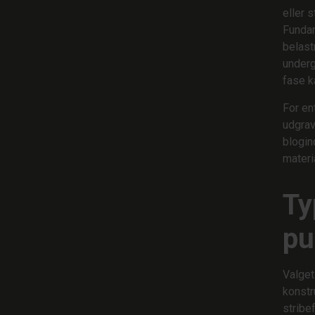
eller s
Fundam
belast
underg
fase k
For en
udgrav
blogin
materi
Ty
pu
Valget
konstr
stribe